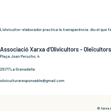
L’olivicultor-elaborador practica la transparència: diu el que fa 
Associació Xarxa d'Olivicultors - Oleïcultor
Plaça Joan Perucho, 4
25177 La Granadella
oliviculturaresponsable@gmail.com
© Xarxa d