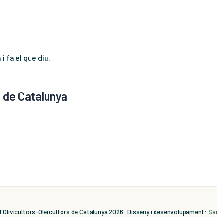
i fa el que diu.
s de Catalunya
'Olivicultors-Oleïcultors de Catalunya 2026 · Disseny i desenvolupament:
Sa