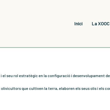
Inici
La XOOC
 i el seu rol estratègic en la configuració i desenvolupament de
vicultors que cultiven la terra, elaboren els seus olis i els co